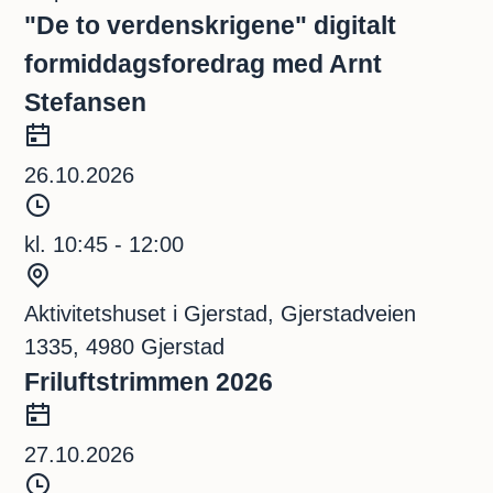
p
e
"De to verdenskrigene" digitalt
u
d
formiddagsforedrag med Arnt
n
Stefansen
k
D
t
a
26.10.2026
t
T
o
i
kl. 10:45 - 12:00
d
S
s
t
Aktivitetshuset i Gjerstad, Gjerstadveien
p
e
1335, 4980 Gjerstad
u
d
Friluftstrimmen 2026
n
D
k
a
27.10.2026
t
t
T