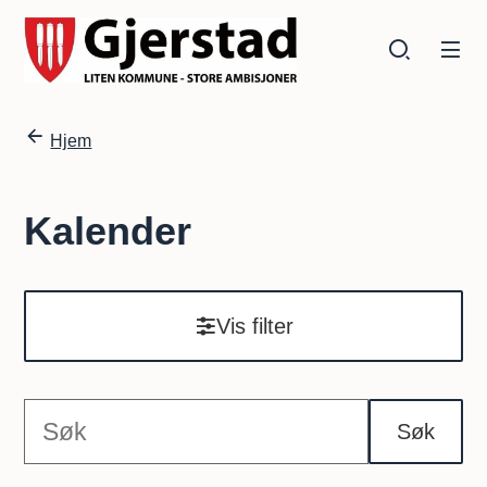
Gjerstad kommune
Gjerstad kommune
Du er her:
Hjem
Kalender
Vis filter
Søk
S
ø