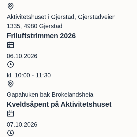
d
S
s
t
Aktivitetshuset i Gjerstad, Gjerstadveien
p
e
1335, 4980 Gjerstad
u
d
Friluftstrimmen 2026
n
D
k
a
06.10.2026
t
t
T
o
i
kl. 10:00 - 11:30
d
S
s
t
Gapahuken bak Brokelandsheia
p
e
Kveldsåpent på Aktivitetshuset
u
d
D
n
a
07.10.2026
k
t
T