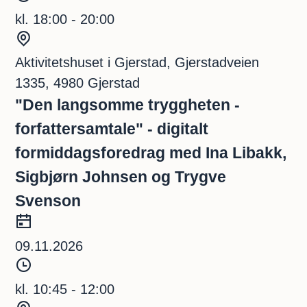
t
o
i
kl. 18:00 - 20:00
d
S
s
t
Aktivitetshuset i Gjerstad, Gjerstadveien
p
e
1335, 4980 Gjerstad
u
d
"Den langsomme tryggheten -
n
forfattersamtale" - digitalt
k
formiddagsforedrag med Ina Libakk,
t
Sigbjørn Johnsen og Trygve
Svenson
D
a
09.11.2026
t
T
o
i
kl. 10:45 - 12:00