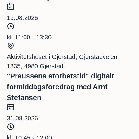
n
D
k
a
19.08.2026
t
t
T
o
i
kl. 11:00 - 13:30
d
S
s
t
Aktivitetshuset i Gjerstad, Gjerstadveien
p
e
1335, 4980 Gjerstad
u
d
"Preussens storhetstid" digitalt
n
formiddagsforedrag med Arnt
k
Stefansen
t
D
a
31.08.2026
t
T
o
i
kl. 10:45 - 12:00