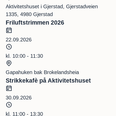
s
t
Aktivitetshuset i Gjerstad, Gjerstadveien
p
e
1335, 4980 Gjerstad
u
d
Friluftstrimmen 2026
n
D
k
a
22.09.2026
t
t
T
o
i
kl. 10:00 - 11:30
d
S
s
t
Gapahuken bak Brokelandsheia
p
e
Strikkekafè på Aktivitetshuset
u
d
D
n
a
30.09.2026
k
t
T
t
o
i
kl. 11:00 - 13:30