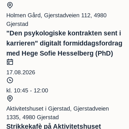
d
S
s
t
Holmen Gård, Gjerstadveien 112, 4980
p
e
Gjerstad
u
d
"Den psykologiske kontrakten sent i
n
karrieren" digitalt formiddagsfordrag
k
med Hege Sofie Hesselberg (PhD)
t
D
a
17.08.2026
t
T
o
i
kl. 10:45 - 12:00
d
S
s
t
Aktivitetshuset i Gjerstad, Gjerstadveien
p
e
1335, 4980 Gjerstad
u
d
Strikkekafè på Aktivitetshuset