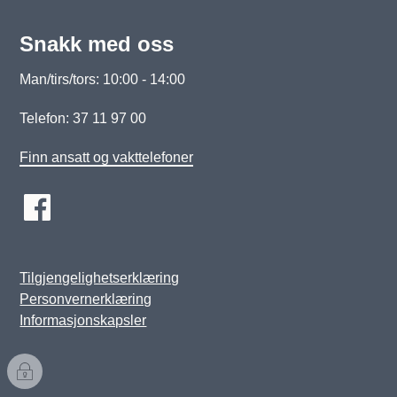
Snakk med oss
Man/tirs/tors: 10:00 - 14:00
Telefon: 37 11 97 00
Finn ansatt og vakttelefoner
Tilgjengelighetserklæring
Personvernerklæring
Informasjonskapsler
I