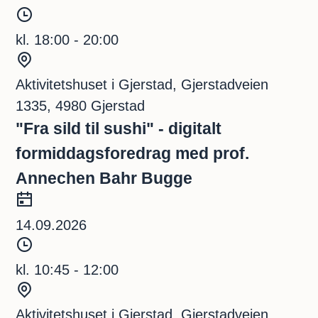
k
t
T
t
o
i
kl. 18:00 - 20:00
d
S
s
t
Aktivitetshuset i Gjerstad, Gjerstadveien
p
e
1335, 4980 Gjerstad
u
d
"Fra sild til sushi" - digitalt
n
formiddagsforedrag med prof.
k
Annechen Bahr Bugge
t
D
a
14.09.2026
t
T
o
i
kl. 10:45 - 12:00
d
S
s
t
Aktivitetshuset i Gjerstad, Gjerstadveien