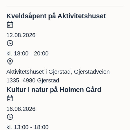
R
k
e
Kveldsåpent på Aktivitetshuset
e
D
s
t
a
12.08.2026
e
u
t
T
k
o
i
kl. 18:00 - 20:00
l
s
d
S
t
s
t
t
Aktivitetshuset i Gjerstad, Gjerstadveien
p
e
a
1335, 4980 Gjerstad
u
d
Kultur i natur på Holmen Gård
t
n
D
k
a
16.08.2026
t
t
T
o
i
kl. 13:00 - 18:00