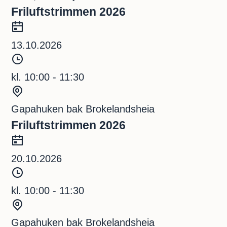
u
d
Friluftstrimmen 2026
n
D
k
a
13.10.2026
t
t
T
o
i
kl. 10:00 - 11:30
d
S
s
t
Gapahuken bak Brokelandsheia
p
e
Friluftstrimmen 2026
u
d
D
n
a
20.10.2026
k
t
T
t
o
i
kl. 10:00 - 11:30
d
S
s
t
Gapahuken bak Brokelandsheia