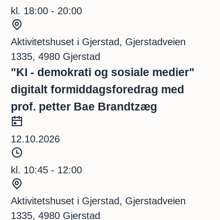
t
o
i
kl. 18:00 - 20:00
d
S
s
t
Aktivitetshuset i Gjerstad, Gjerstadveien
p
e
1335, 4980 Gjerstad
u
d
"KI - demokrati og sosiale medier"
n
digitalt formiddagsforedrag med
k
prof. petter Bae Brandtzæg
t
D
a
12.10.2026
t
T
o
i
kl. 10:45 - 12:00
d
S
s
t
Aktivitetshuset i Gjerstad, Gjerstadveien
p
e
1335, 4980 Gjerstad