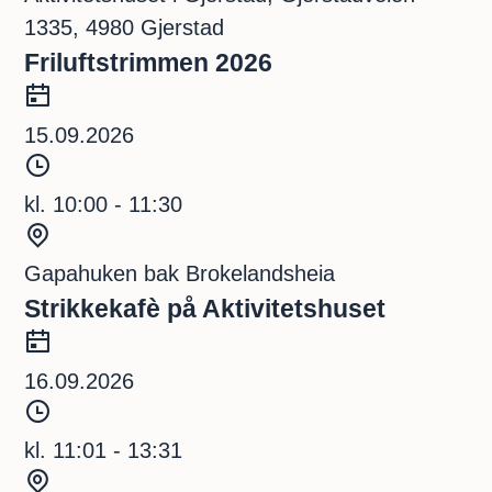
p
e
1335, 4980 Gjerstad
u
d
Friluftstrimmen 2026
n
D
k
a
15.09.2026
t
t
T
o
i
kl. 10:00 - 11:30
d
S
s
t
Gapahuken bak Brokelandsheia
p
e
Strikkekafè på Aktivitetshuset
u
d
D
n
a
16.09.2026
k
t
T
t
o
i
kl. 11:01 - 13:31
d
S