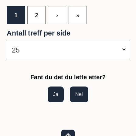
k
1
2
›
»
t
Antall treff per side
25
Fant du det du lette etter?
Ja
Nei