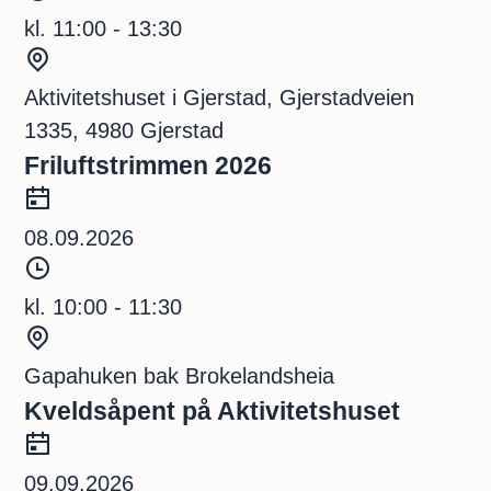
t
o
i
kl. 11:00 - 13:30
d
S
s
t
Aktivitetshuset i Gjerstad, Gjerstadveien
p
e
1335, 4980 Gjerstad
u
d
Friluftstrimmen 2026
n
D
k
a
08.09.2026
t
t
T
o
i
kl. 10:00 - 11:30
d
S
s
t
Gapahuken bak Brokelandsheia
p
e
Kveldsåpent på Aktivitetshuset
u
d
D
n
a
09.09.2026