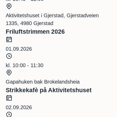
d
S
s
t
Aktivitetshuset i Gjerstad, Gjerstadveien
p
e
1335, 4980 Gjerstad
u
d
Friluftstrimmen 2026
n
D
k
a
01.09.2026
t
t
T
o
i
kl. 10:00 - 11:30
d
S
s
t
Gapahuken bak Brokelandsheia
p
e
Strikkekafè på Aktivitetshuset
u
d
D
n
a
02.09.2026
k
t
T