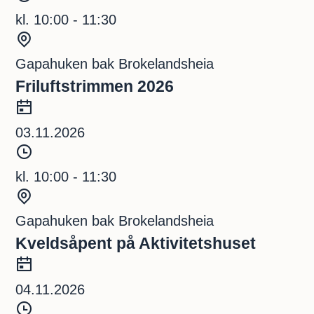
o
i
kl. 10:00 - 11:30
d
S
s
t
Gapahuken bak Brokelandsheia
p
e
Friluftstrimmen 2026
u
d
D
n
a
03.11.2026
k
t
T
t
o
i
kl. 10:00 - 11:30
d
S
s
t
Gapahuken bak Brokelandsheia
p
e
Kveldsåpent på Aktivitetshuset
u
d
D
n
a
04.11.2026
k
t
T