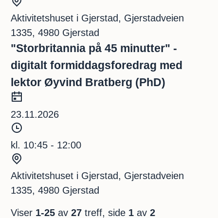
d
S
s
t
Aktivitetshuset i Gjerstad, Gjerstadveien
p
e
1335, 4980 Gjerstad
u
d
"Storbritannia på 45 minutter" -
n
digitalt formiddagsforedrag med
k
lektor Øyvind Bratberg (PhD)
t
D
a
23.11.2026
t
T
o
i
kl. 10:45 - 12:00
d
S
s
t
Aktivitetshuset i Gjerstad, Gjerstadveien
p
e
1335, 4980 Gjerstad
u
d
Viser
1-25
av
27
treff, side
1
av
2
n