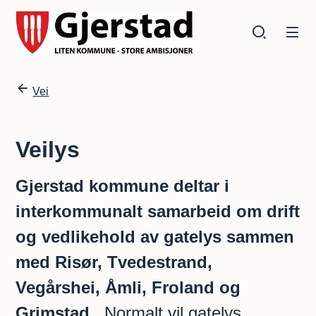
Gjerstad kommune
Gjerstad kommune
Du er her:
Vei
Veilys
Gjerstad kommune deltar i
interkommunalt samarbeid om drift
og vedlikehold av gatelys sammen
med Risør, Tvedestrand,
Vegårshei, Åmli, Froland og
Grimstad.
Normalt vil gatelys