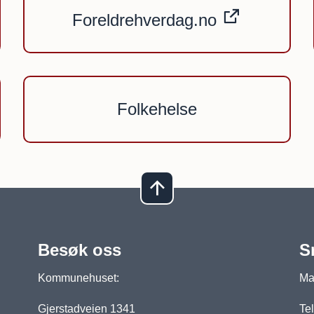
Foreldrehverdag.no
Folkehelse
Besøk oss
S
Kommunehuset:
Man
Gjerstadveien 1341
Tel