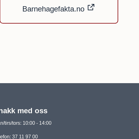
Barnehagefakta.no
nakk med oss
/tirs/tors: 10:00 - 14:00
efon: 37 11 97 00