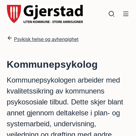
Gjerstad kommune
Gjerstad kommune
Du er her:
Psykisk helse og avhengighet
Kommunepsykolog
Kommunepsykologen arbeider med
kvalitetssikring av kommunens
psykososiale tilbud. Dette skjer blant
annet gjennom deltakelse i plan- og
systemarbeid, undervisning,
veiledning og drøfting med andre