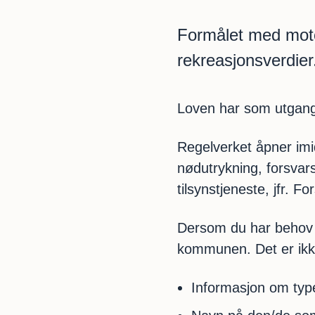
Formålet med motor
rekreasjonsverdier
Loven har som utgangs
Regelverket åpner imid
nødutrykning, forsvars
tilsynstjeneste, jfr. F
Dersom du har behov f
kommunen. Det er ik
Informasjon om typ