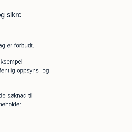
g sikre
ag er forbudt.
 eksempel
ffentlig oppsyns- og
de søknad til
neholde: