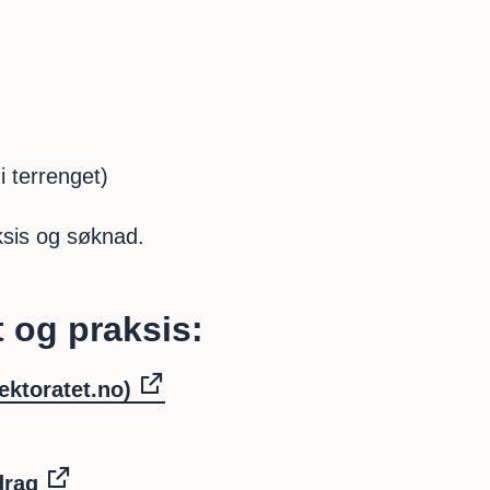
i terrenget)
sis og søknad.
t og praksis:
rektoratet.no)
drag