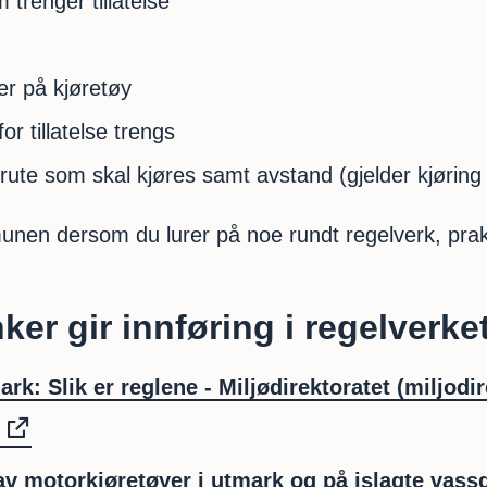
trenger tillatelse
r på kjøretøy
or tillatelse trengs
rute som skal kjøres samt avstand (gjelder kjøring 
nen dersom du lurer på noe rundt regelverk, prak
ker gir innføring i regelverke
rk: Slik er reglene - Miljødirektoratet (miljodi
 av motorkjøretøyer i utmark og på islagte vass