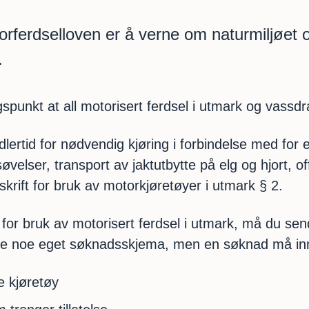
ferdselloven er å verne om naturmiljøet o
.
punkt at all motorisert ferdsel i utmark og vassdr
lertid for nødvendig kjøring i forbindelse med for
øvelser, transport av jaktutbytte på elg og hjort, o
orskrift for bruk av motorkjøretøyer i utmark § 2.
or bruk av motorisert ferdsel i utmark, må du sen
ke noe eget søknadsskjema, men en søknad må in
e kjøretøy