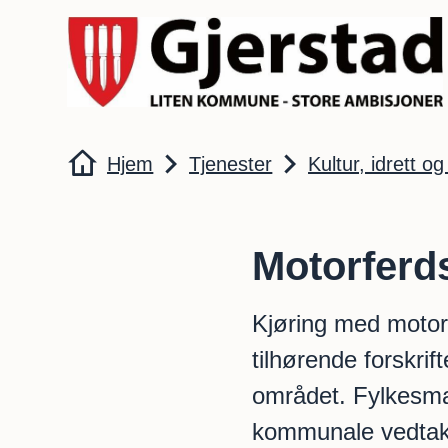
Gjerstad kommune
Du er her:
Hjem
Tjenester
Kultur, idrett og 
Motorferds
Kjøring med motori
tilhørende forskr
området. Fylkesma
kommunale vedtak