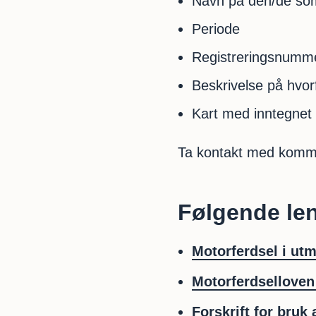
Navn på den/de som 
Periode
Registreringsnumme
Beskrivelse på hvorf
Kart med inntegnet 
Ta kontakt med kommu
Følgende len
Motorferdsel i utma
Motorferdselloven
Forskrift for bruk