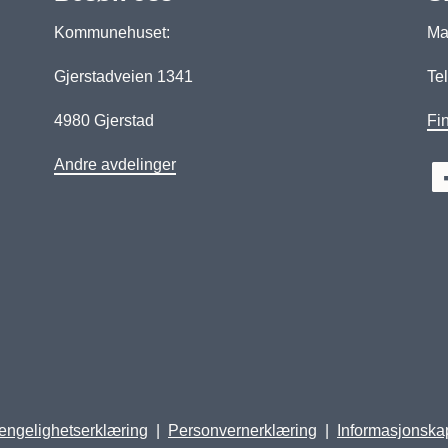
Kommunehuset:
Man
Gjerstadveien 1341
Tel
4980 Gjerstad
Fin
Andre avdelinger
jengelighetserklæring
Personvernerklæring
Informasjonska