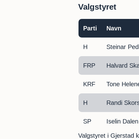
Valgstyret
Parti
Navn
H
Steinar Ped
FRP
Halvard Ska
KRF
Tone Helene
H
Randi Skors
SP
Iselin Dale
Valgstyret i Gjerstad