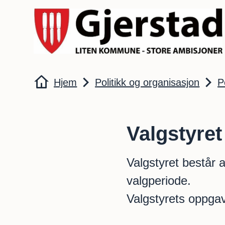
Gjerstad kommune
Du er her:
Hjem
Politikk og organisasjon
P
Valgstyret
Valgstyret består 
valgperiode.
Valgstyrets oppgav