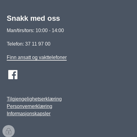
Snakk med oss
Man/tirs/tors: 10:00 - 14:00
Telefon: 37 11 97 00
Finn ansatt og vakttelefoner
Tilgjengelighetserklæring
Personvernerklæring
Informasjonskapsler
I