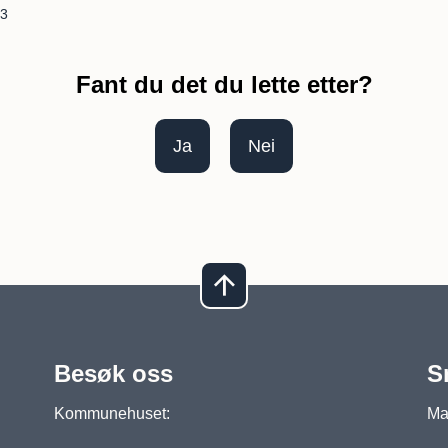
13
Fant du det du lette etter?
Ja
Nei
Besøk oss
S
Kommunehuset:
Man