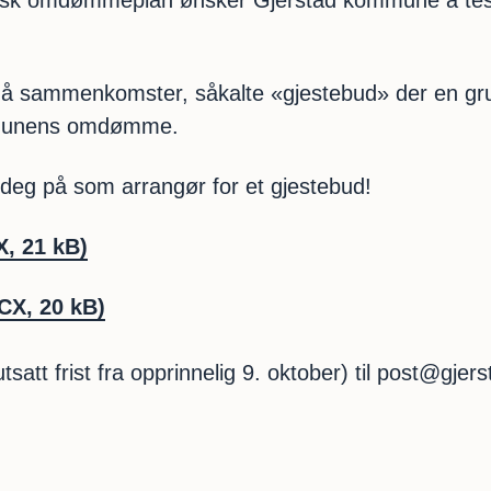
tegisk omdømmeplan ønsker Gjerstad kommune å tes
små sammenkomster, såkalte «gjestebud» der en grup
ommunens omdømme.
 deg på som arrangør for et gjestebud!
, 21 kB)
X, 20 kB)
att frist fra opprinnelig 9. oktober) til post@gjerst