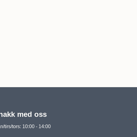
nakk med oss
/tirs/tors: 10:00 - 14:00