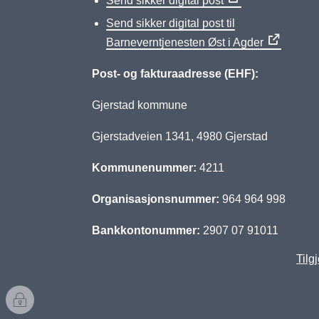
Send sikker digital post
Send sikker digital post til
Barneverntjenesten Øst i Agder
Post- og fakturaadresse (EHF):
Gjerstad kommune
Gjerstadveien 1341, 4980 Gjerstad
Kommunenummer:
4211
Organisasjonsnummer:
964 964 998
Bankkontonummer:
2907 07 91011
Tilg
I