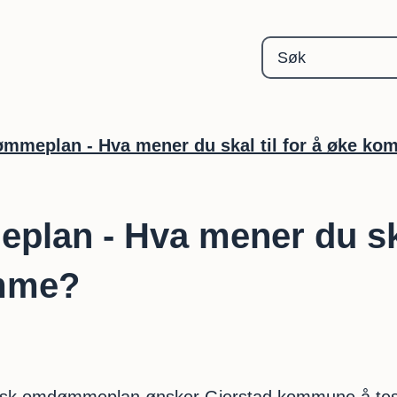
Gjerstad kommune
ømmeplan - Hva mener du skal til for å øke
lan - Hva mener du skal
mme?